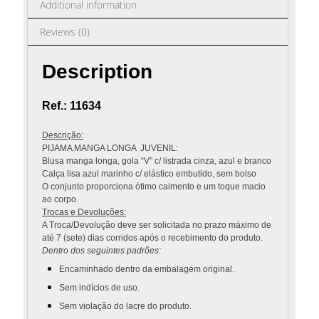
Additional information
Reviews (0)
Description
Ref.: 11634
Descrição:
PIJAMA MANGA LONGA JUVENIL:
Blusa manga longa, gola “V” c/ listrada cinza, azul e branco
Calça lisa azul marinho c/ elástico embutido, sem bolso
O conjunto proporciona ótimo caimento e um toque macio
ao corpo.
Trocas e Devoluções:
A Troca/Devolução deve ser solicitada no prazo máximo de
até 7 (sete) dias corridos após o recebimento do produto.
Dentro dos seguintes padrões:
Encaminhado dentro da embalagem original.
Sem indícios de uso.
Sem violação do lacre do produto.