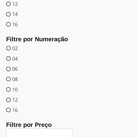
12
14
16
Filtre por Numeração
02
04
06
08
10
12
16
Filtre por Preço