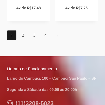
4x de
R$
17,48
4x de
R$
7,25
1
2
3
4
→
Horário de Funcionamento
Largo do Cambuci, 100 – Cambuci São Paulo – SP
Segunda a Sábado das 09:00 às 20:00h
(11)3208-5023