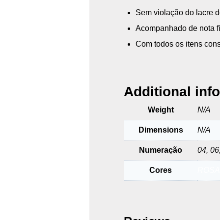
Sem violação do lacre d
Acompanhado de nota fis
Com todos os itens cons
Additional inf
Weight
N/A
Dimensions
N/A
Numeração
04, 06
Cores
ROSA