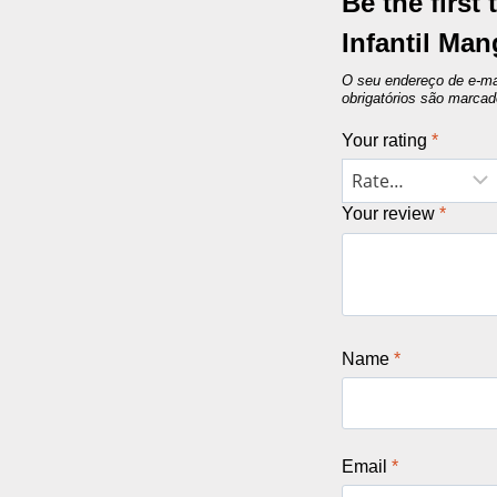
Be the first
Infantil Ma
O seu endereço de e-mai
obrigatórios são marc
Your rating
*
Your review
*
Name
*
Email
*