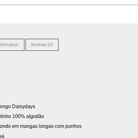
nformation
Reviews (0)
 Longo Daisydays
tinho 100% algodão
edondo em mangas longas com punhos
sa