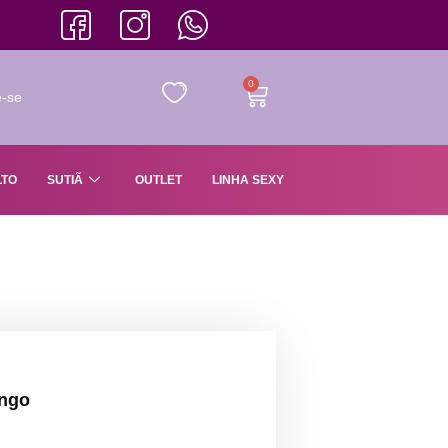
0
e-se
LTO
SUTIÃ
OUTLET
LINHA SEXY
ongo