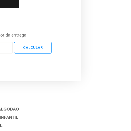
lor da entrega
ALGODAO
INFANTIL
IL