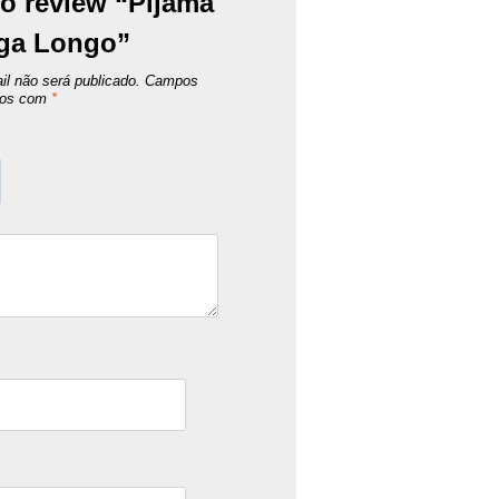
 to review “Pijama
nga Longo”
l não será publicado.
Campos
ados com
*