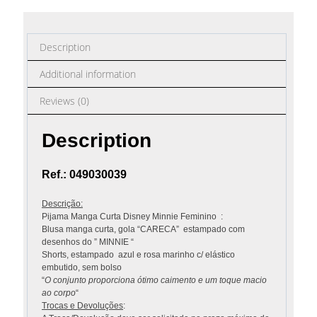
Description
Additional information
Reviews (0)
Description
Ref.: 049030039
Descrição:
Pijama Manga Curta Disney Minnie Feminino :
Blusa manga curta, gola “CARECA” estampado com
desenhos do ” MINNIE “
Shorts, estampado azul e rosa marinho c/ elástico
embutido, sem bolso
“
O conjunto proporciona ótimo caimento e um toque macio
ao corpo
“
Trocas e Devoluções
: