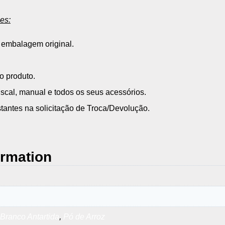
es:
embalagem original.
o produto.
cal, manual e todos os seus acessórios.
tantes na solicitação de Troca/Devolução.
ormation
Branco Antartida
,
Pó de Arroz