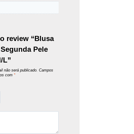
 to review “Blusa
 Segunda Pele
M/L”
l não será publicado.
Campos
ados com
*