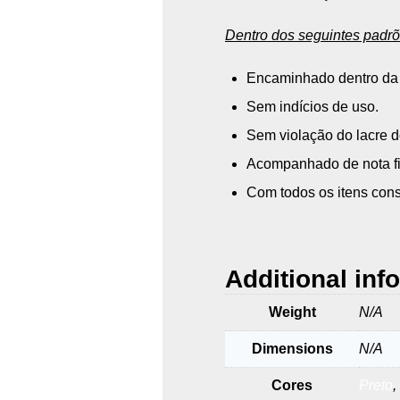
Dentro dos seguintes padrõ
Encaminhado dentro da 
Sem indícios de uso.
Sem violação do lacre d
Acompanhado de nota fis
Com todos os itens cons
Additional inf
Weight
N/A
Dimensions
N/A
Cores
Preto
,