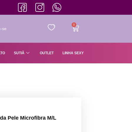
0
e-se
LTO
SUTIÃ
OUTLET
LINHA SEXY
da Pele Microfibra M/L