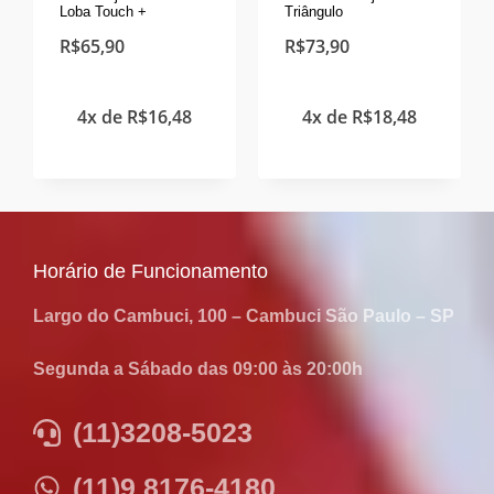
Loba Touch +
Triângulo
R$
65,90
R$
73,90
4x de
R$
16,48
4x de
R$
18,48
Horário de Funcionamento
Largo do Cambuci, 100 – Cambuci São Paulo – SP
Segunda a Sábado das 09:00 às 20:00h
(11)3208-5023
(11)9 8176-4180