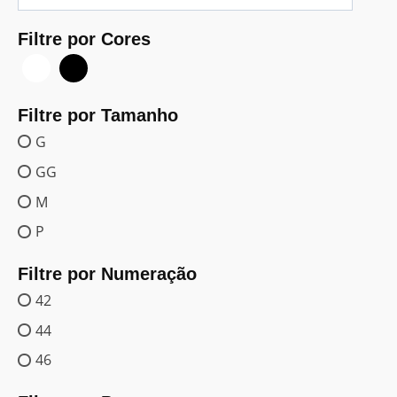
Filtre por Cores
Filtre por Tamanho
G
GG
M
P
Filtre por Numeração
42
44
46