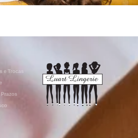
s e Trocas
e
 Prazos
sco