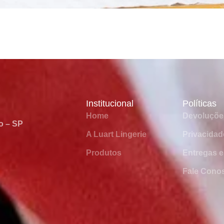
Institucional
Políticas
Home
Devoluçõe
o – SP
A Luart Lingerie
Privacidad
Produtos
Entregas e
Fale Cono