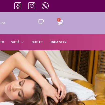
0
e-se
LTO
SUTIÃ
OUTLET
LINHA SEXY